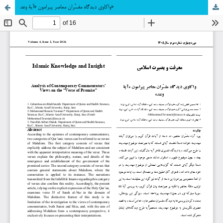
واکاوی دیدگاه مفسّران معاصر پیرامون «آیۀ وعد»