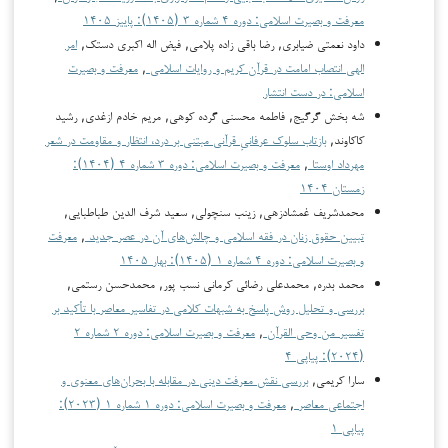
معرفت و بصیرت اسلامی: دوره ۴ شماره ۳ (۱۴۰۵): پاییز ۱۴۰۵
داود نعمتی ضیابری, رضا باقی زاده پلامی, فیض اله اکبری دستک,
امر
الهی انتصاب امامت در قرآن کریم و روایات اسلامی
,
معرفت و بصیرت
اسلامی: در دست انتشار
شه بخش گرگیج, فاطمه محسنی گرده کوهی, مریم خادم ازغدی, رشید
کاکاوند,
بازتاب سلوک عرفانیِ قرآنی مبتنی بر درد، انتظار و مقاومت در شعر
مهرداد اوستا
,
معرفت و بصیرت اسلامی: دوره ۳ شماره ۴ (۱۴۰۴):
زمستان ۱۴۰۴
محمدشریف غمشادزهی, زینب سنچولی, سعید شرف الدین طباطبایی,
تبیین حقوق زنان در فقه اسلامی و چالش‌های آن در عصر جدید
,
معرفت
و بصیرت اسلامی: دوره ۴ شماره ۱ (۱۴۰۵): بهار ۱۴۰۵
محمد بدره, محمدعلی رضائی کرمانی نسب پور, محمدحسن رستمی,
بررسی و تحلیل روش پاسخ به شبهات کلامی در تفاسیر معاصر با تأکید بر
تفسیر من وحی القرآن
,
معرفت و بصیرت اسلامی: دوره ۲ شماره ۲
(۲۰۲۴): پیاپی ۴
سارا کریمی,
بررسی نقش معرفت دینی در مقابله با بحران‌های معنوی و
اجتماعی معاصر
,
معرفت و بصیرت اسلامی: دوره ۱ شماره ۱ (۲۰۲۳):
پیاپی ۱