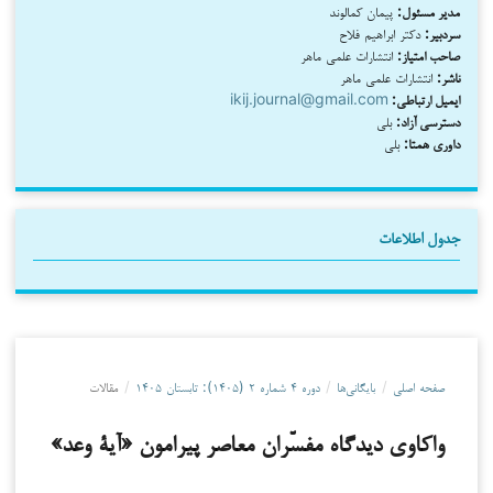
مدیر مسئول:
پیمان کمالوند
سردبیر:
دکتر ابراهیم فلاح
صاحب امتیاز:
انتشارات علمی ماهر
ناشر:
انتشارات علمی ماهر
ایمیل ارتباطی:
ikij.journal@gmail.com
دسترسی آزاد:
بلی
داوری همتا:
بلی
جدول اطلاعات
صفحه اصلی
/
بایگانی‌ها
/
دوره ۴ شماره ۲ (۱۴۰۵): تابستان ۱۴۰۵
/
مقالات
واکاوی دیدگاه مفسّران معاصر پیرامون «آیۀ وعد»