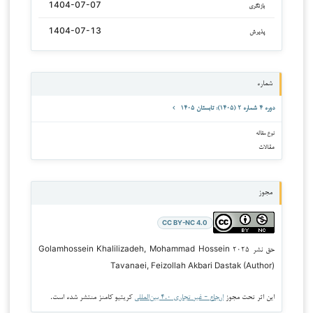
1404-07-07
بازنگری
1404-07-13
پذیرش
شماره
دوره ۴ شماره ۲ (۱۴۰۵): تابستان ۱۴۰۵
نوع مقاله
مقالات
مجوز
CC BY-NC 4.0
حق نشر ۲۰۲۵ Golamhossein Khalilizadeh, Mohammad Hossein
Tavanaei, Feizollah Akbari Dastak (Author)
این اثر تحت مجوز
ارجاع - غیر تجاری ۴.۰ بین‌المللی
کریتیو کامنز منتشر شده است.