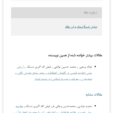
ارجاع به مقاله
نمایش شیوهٔ استناد به این مقاله
مقالات بیشتر خوانده شده از همین نویسنده
غزاله برنجی , محمد حسین توانایی , فیض اله اکبری دستک ,
ارزیابی
متنی احادیث قدسی در گفتمان اعتقادات بر محور منابع حدیثی کافی و
صحیحین
,
معرفت و بصیرت اسلامی: در دست انتشار
مقالات مشابه
محرم عباسی, محمدحسن برهانی‌ فر, فیض الله اکبری دستک,
مقایسه
روش تفسیری علامه طباطبایی و امام فخر رازی با محوریت اعجاز قرآن
,