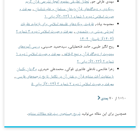
مهدی عارفی جو,
تحلیل تطبیقی مفهوم إعجاز تشریعی قرآن کریم
رویکردی بر دیدگاه‌های قرآن‌پژوهان مسلمان و خاورشناسان
,
معرفت و
بصیرت اسلامی: دوره ۱ شماره ۱ (۲۰۲۳): پیاپی ۱
معصومه بیات,
ظرفیت رویکردهای فلسفه اسلامی برای بازتولید نظریات
آموزشی مبتنی بر روشمندی
,
معرفت و بصیرت اسلامی: دوره ۳ شماره ۲
(۱۴۰۴): تابستان ۱۴۰۴
روح انگیز طیبی, حامد فتحعلیانی, سیدحمید حسینی,
بررسی آموزه‌های
مهدویت از دیدگاه قرآن و نهج البلاغه
,
معرفت و بصیرت اسلامی: دوره ۱
شماره ۲ (۲۰۲۳): پیاپی ۲
زهرا هاشمی, نادعلی عاشوری تلوکی, محمدعلی حیدری,
برگردان یکسان
یا متفاوت آیات مشابه قرآن و نقش آن در تکامل تاریخ ترجمه‌های فارسی
,
معرفت و بصیرت اسلامی: دوره ۲ شماره ۳ (۲۰۲۴): پیاپی ۵
۱-۱۰ از ۷۰
بعدی
همچنین برای این مقاله می‌توانید
شروع جستجوی پیشرفته مقالات مشابه
.