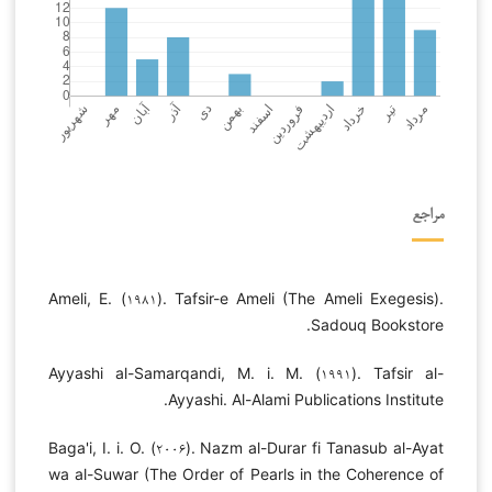
مراجع
Ameli, E. (۱۹۸۱). Tafsir-e Ameli (The Ameli Exegesis).
Sadouq Bookstore.
Ayyashi al-Samarqandi, M. i. M. (۱۹۹۱). Tafsir al-
Ayyashi. Al-Alami Publications Institute.
Baga'i, I. i. O. (۲۰۰۶). Nazm al-Durar fi Tanasub al-Ayat
wa al-Suwar (The Order of Pearls in the Coherence of