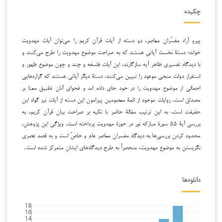
چکیده
پیرو آراء مفسّران معاصر، دو دسته از آیات قرآن کریم را می‌توان آیات مهدویت
خواند؛ دستۀ نخست آیاتی هستند که به صراحت موضوع مهدویت را طرح می‌کنند و
با دیدگاه تفسیری ظاهر آیه سازگارند، این آیات فلسفه و چند و چون موضوع ظهور و
استقرار دولت منجی موعود را تبیین می‌کنند، دستۀ دیگر آیاتی هستند که گزاره‌هایی
اجمالی از موضوع مهدویت را در خود جای داده اند و فحوای آنان تطبیق معنا بر
مصداق است، روایات موجود از ائمۀ معصومین پیرامون این دسته از آیات نیز گواه این
حقیقت است، به این ترتیب مقالۀ حاضر با تکیه بر صراحت بیان قرآن کریم، به
بررسی آیۀ ۵۵ سورۀ مبارکه نور در حوزۀ مهدویت پرداخته است، ویژگی این پژوهش،
محدود کردن بررسی‌ها به دیدگاه مفسران معاصر عام و خاصّ است و به قصد عصری
نگریستن به موضوع مهدویت، منحصراً به طرح دیدگاه‌های ایشان متمرکز شده است.
دانلودها