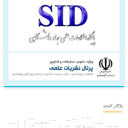
واژگان کلیدی
سیاست‌گذاری خانواده
فقه¬تقریبی
رفاه کودک
حکمت‌های تکرار
امام خمینی
عرفان اسلامی
علامه طباطبایی
حیات نباتی
امام علی
حقوق کیفری ایران
روش تفسیری
حقوق خانواده ایران
قرآن کریم
سلب حیات
درایه‌الحدیث
جایگزینی کارکردهای خانواده
قطع حمایت‌های حیاتی
فقه‌الحدیث