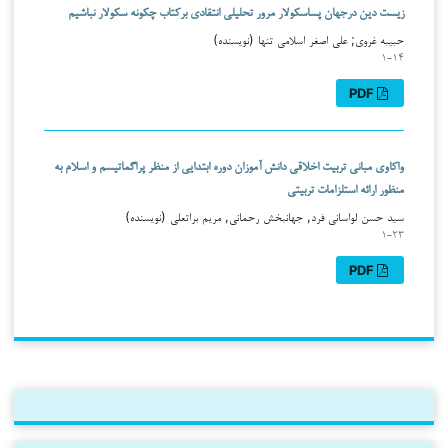
زیست دین درجهان پساسکولار مرور تحلیلی انتقادی برکتاب چکونه سکولار نباشیم
حبیبه غروی; علی اصغر اسلامی تنها (نویسنده)
۱-۱۴
PDF
واکاوی مبانی تربیت اخلاقی دانش آموزان دوره ابتدایی از منظر پراگماتیسم و اسلام به
منظور ارائه استلزامات تربیتی
سید حسن لواسانی فرد, جهانبخش رحمانی, مریم براتعلی (نویسنده)
۱-۲۳
PDF