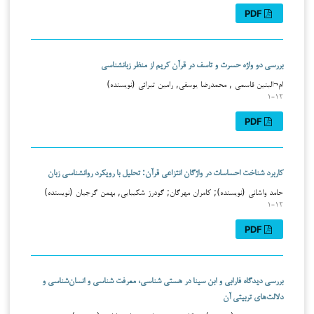
PDF
بررسی دو واژه حسرت و تاسف در قرآن کریم از منظر زبانشناسی
ام¬البنین قاسمی , محمدرضا یوسفی, رامین تبرائی (نویسنده)
۱-۱۲
PDF
کاربرد شناخت احساسات در واژگان انتزاعی قرآن: تحلیل با رویکرد روان­شناسی زبان
حامد واشانی (نویسنده); کامران مهرگان; گودرز شکیبایی, بهمن گرجیان (نویسنده)
۱-۱۲
PDF
بررسی دیدگاه فارابی و ابن سینا در هستی شناسی، معرفت شناسی و انسان‌شناسی و
دلالت‌های تربیتی آن