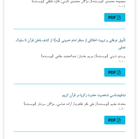
معصومه محمدی (نویسنده); مژگان محمدی نائینی; فائزه ناطقی (نویسنده)
۱-۱۹
PDF
تأویل عرفانی و تربیت اخلاقی از منظر امام خمینی (ره): از کشف باطن قرآن تا سلوک
عملی
پرستو شینی (نویسنده); مریم بختیار; عبدالمجید مقامی (نویسنده)
۱-۱۰
PDF
نشانه‏شناسی شخصیت حضرت زکریا در قرآن کریم
محدثه مقیم (نویسنده); علی باقر طاهرنیا; آزاده عباسی, مژگان سرشار (نویسنده)
۱-۲۰
PDF