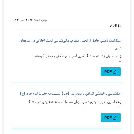
چاپ شده:
۲۰۲۶-۰۵-۲۴
مقالات
استلزامات تربیتی حاصل از تحلیل مفهوم زیبایی‌شناسی تربیت اخلاقی در آموزه‌های
دینی
زینب چاوش زاده (نویسنده); کبری امامی; جهانبخش رحمانی (نویسنده)
۱-۱۸
PDF
زیباشناسی و خوانشی اشراقی از دعایِ نور (حِرز) منسوب به حضرتِ امام جواد (ع)
رهام امیرپور امرائی, پدرام دادفر, پژمان دادخواه, فاطمه شاهرودی (نویسنده)
۱-۲۰
PDF