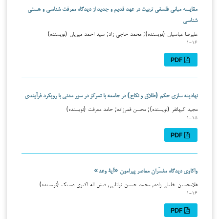
مقایسه مبانی فلسفی تربیت در عهد قدیم و جدید از دیدگاه معرفت شناسی و هستی
شناسی
علیرضا عباسیان (نویسنده); محمد حاجی زاد; سید احمد میریان (نویسنده)
۱-۱۶
PDF
نهادینه سازی حکم (طلاق و نکاح) در جامعه با تمرکز در سور مدنی با رویکرد فرآیندی
مجید کیهانفر (نویسنده); محسن قمرزاده; حامد معرفت (نویسنده)
۱-۱۵
PDF
واکاوی دیدگاه مفسّران معاصر پیرامون «آیۀ وعد»
غلامحسین خلیلی زاده, محمد حسین توانایی, فیض اله اکبری دستک (نویسنده)
۱-۱۶
PDF