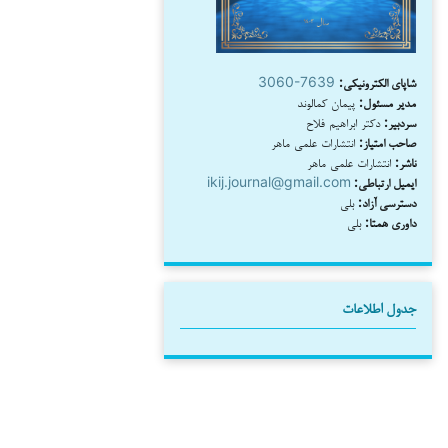
شاپای الکترونیکی:
3060-7639
مدیر مسئول:
پیمان کمالوند
سردبیر:
دکتر ابراهیم فلاح
صاحب امتیاز:
انتشارات علمی ماهر
ناشر:
انتشارات علمی ماهر
ایمیل ارتباطی:
ikij.journal@gmail.com
دسترسی آزاد:
بلی
داوری همتا:
بلی
جدول اطلاعات