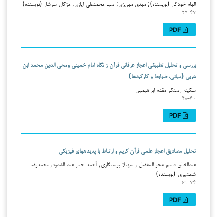
الهام خودکار (نویسنده); مهدی مهریزی; سید محمدعلی ایازی, مژگان سرشار (نویسنده)
۲۷-۴۷
PDF
بررسی و تحلیل تطبیقی اعجاز عرفانی قرآن از نگاه امام خمینی ومحی الدین محمد ابن
عربی (مبانی، ضوابط و کارکردها)
سکینه رستگار مقدم ابراهیمیان
۴۸-۶۰
PDF
تحلیل مصادیق اعجاز علمی قرآن کریم و ارتباط با پدیده­های فیزیکی
عبدالخالق قاسم هجر المفضل , سهیلا پرستگاری, أحمد جبار عبد الشدود, محمدرضا
شمشيري (نویسنده)
۶۱-۷۴
PDF