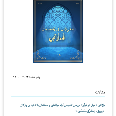
چاپ شده:
۲۰۲۴-۰۱-۱۲
مقالات
واژگان دخیل در قرآن؛ بررسی تطبیقی آراء موافقان و مخالفان با تاکید بر واژگان
«إبریق، إستَبرَق، سُندُس»