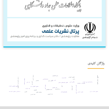
واژگان کلیدی
روش تفسیری
منازل سلوک
حقوق خانواده انگلیس
تفسیر المیزان
جایگزینی کارکردهای خانواده
فقه‌الحدیث
ولایت
حدیث‌شناسی
تصوف کلاسیک
علم رجال
سبحانی
قرآن کریم
ساختارهای نوین خانواده
مکاتب غربی
امام علی
نقد متن
قطع حمایت‌های حیاتی
حکومت و سیاست
سلب حیات
تکرار
عنصر مادی جرم قتل
حقوق تطبیقی خانواده
حقوق کیفری ایران
حیات نباتی
امام خمینی
رفاه کودک
درایه‌الحدیث
علامه طباطبایی
قشیری
حقوق خانواده ایران
؛ شناسایی حقوقی خانواده‌ها
تقریب
عرفان اسلامی
حکمت‌های تکرار
مقامات عرفانی
امام¬خمینی
فقه¬تقریبی