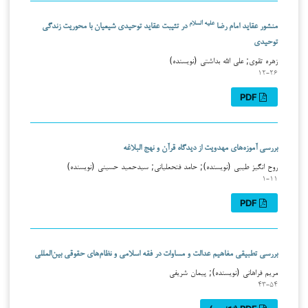
علیه السلام
منشور عقاید امام رضا
در تثیبت عقاید توحیدی شیعیان با محوریت زندگی
توحیدی
زهره تقوی; علی الله بداشتی (نویسنده)
۱۲-۲۶
PDF
بررسی آموزه‌های مهدویت از دیدگاه قرآن و نهج البلاغه
روح انگیز طیبی (نویسنده); حامد فتحعلیانی; سیدحمید حسینی (نویسنده)
۱-۱۱
PDF
بررسی تطبیقی مفاهیم عدالت و مساوات در فقه اسلامی و نظام‌های حقوقی بین‌المللی
مریم فراهانی (نویسنده); پیمان شریفی
۴۳-۵۴