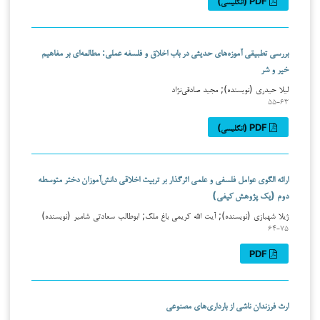
PDF (انگلیسی)
بررسی تطبیقی آموزه‌های حدیثی در باب اخلاق و فلسفه عملی: مطالعه‌ای بر مفاهیم
خیر و شر
لیلا حیدری (نویسنده); مجید صادقی‌نژاد
۵۵-۶۳
PDF (انگلیسی)
ارائه الگوی عوامل فلسفی و علمی اثرگذار بر تربیت اخلاقی دانش‌آموزان دختر متوسطه
دوم (یک پژوهش کیفی)
ژیلا شهبازی (نویسنده); آیت الله کریمی باغ ملک; ابوطالب سعادتی شامیر (نویسنده)
۶۴-۷۵
PDF
ارث فرزندان ناشی از بارداری‌های مصنوعی