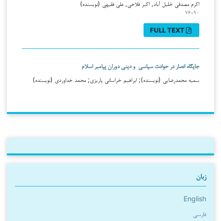
اکرم مصدقی خلیل آباد, اکبر فلاحی, علی فقیهی (نویسنده)
۷۶-۹۰
FULL TEXT
جایگاه انصار در حوادث سیاسی و دینی دوران پیامبر اسلام
سمیه محمدرضایی (نویسنده); ابراهیم خراسانی پاریزی; محمد خداوردی (نویسنده)
زبان
English
فارسی