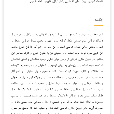
ارزش های اخلاقی, رضا, توکل, تفویض, امام خمینی
کلمات کلیدی:
چکیده
این تحقیق با موضوع کاربردی بررسی ارزش‌های اخلاقی رضا، توکل و تفویض از
دیدگاه عرفانی امام خمینی شکل گرفته است. فهم و تحقق منازل عرفانی منوط به
فهم و تحقق مبانی نظری عرفانی است و این مهم در اهم آثار عارفان شارح مکتب
ابن عربی مورد توجه بوده است. امام خمینی نیز به عنوان شارح و عارف معاصر این
مکتب، در تبیین منازل عرفانی از برخی مبانی نظری وجود شناختی و انسان شناختی
استفاده کرده است. این پژوهش به روش توصیفی- تحلیلی و با مراجعه به کتابخانه
ها، مقالات و کتاب صورت گرفته است. ابتدا مفاهیم منازل سلوکی در اهم آثار
معطوف به عرفان عملی امام بررسی و مطالعه شد، سپس جایگاه این منازل در احوال
و مقامات عرفانی و در نهایت درجات آن‌ها تحلیل و توجیه شده است. این مطالعه
نشان داد که منازل عرفانی از لحاظ عمق و غنا مراتب متفاوتی با یکدیگر دارند؛ از
طرف دیگر، مبانی نظری عرفانی با یکدیگر مرتبط و در هم تنیده هستند. در بررسی
تبیین‌های انجام شده عارف بزرگ امام خمینی از منازل سلوکی تاثیر مبانی نظری و
ضرورت آن‌ها برای تبیین منازل عرفانی ثابت شده و معلوم شد که تحقق هر منزل
سلوکی به ترکیبی از چند مبنای نظری وابسته است و خود این مبانی نیز در ارتباط با