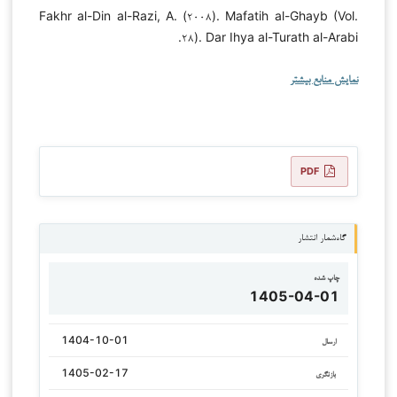
Fakhr al-Din al-Razi, A. (۲۰۰۸). Mafatih al-Ghayb (Vol.
۲۸). Dar Ihya al-Turath al-Arabi.
نمایش منابع بیشتر
PDF
گاه‌شمار انتشار
چاپ شده
1405-04-01
1404-10-01
ارسال
1405-02-17
بازنگری