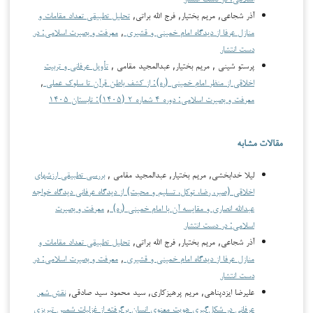
آذر شجاعی, مریم بختیار, فرج الله براتی,
تحلیل تطبیقی تعداد مقامات و
منازل عرفا از دیدگاه امام خمینی و قشیری
,
معرفت و بصیرت اسلامی: در
دست انتشار
پرستو شینی , مریم بختیار, عبدالمجید مقامی ,
تأویل عرفانی و تربیت
اخلاقی از منظر امام خمینی (ره): از کشف باطن قرآن تا سلوک عملی
,
معرفت و بصیرت اسلامی: دوره ۴ شماره ۲ (۱۴۰۵): تابستان ۱۴۰۵
مقالات مشابه
لیلا خدابخشی, مریم بختیار, عبدالمجید مقامی ,
بررسی تطبیقی ارزش­های
اخلاقی (صبر، رضا، توکل، تسلیم و محبت) از دیدگاه عرفانی دیدگاه خواجه
عبدالله انصاری و مقایسه آن با امام خمینی (ره)
,
معرفت و بصیرت
اسلامی: در دست انتشار
آذر شجاعی, مریم بختیار, فرج الله براتی,
تحلیل تطبیقی تعداد مقامات و
منازل عرفا از دیدگاه امام خمینی و قشیری
,
معرفت و بصیرت اسلامی: در
دست انتشار
علیرضا ایزدپناهی, مریم پرهیزکاری, سید محمود سید صادقی,
نقش شعر
عرفانی در شکل‌گیری هویت معنوی انسان برگرفته از غزلیات شمس تبریزی