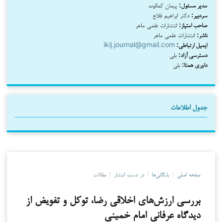
مدیر مسئول:
پیمان کمالوند
سردبیر:
دکتر ابراهیم فلاح
صاحب امتیاز:
انتشارات علمی ماهر
ناشر:
انتشارات علمی ماهر
ایمیل ارتباطی:
ikij.journal@gmail.com
دسترسی آزاد:
بلی
داوری همتا:
بلی
جدول اطلاعات
صفحه اصلی
/
بایگانی‌ها
/
در دست انتشار
/
مقالات
بررسی ارزش‌های اخلاقی رضا، توکل و تفویض از
دیدگاه عرفانی امام خمینی