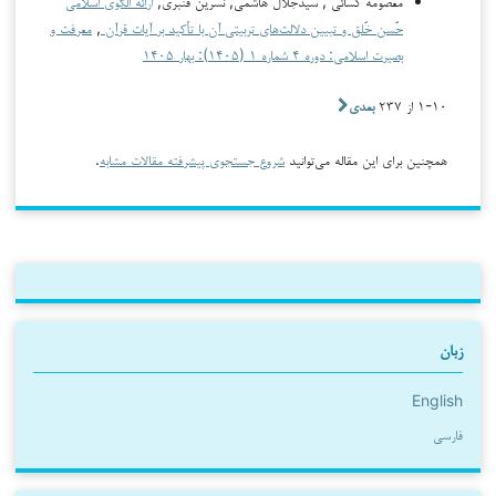
معصومه کسائی , سیدجلال هاشمی, نسرین قنبری,
ارائه الگوی اسلامی
حُسن خُلق و تبیین دلالت‌های تربیتی آن با تأکید بر آیات قرآن
,
معرفت و
بصیرت اسلامی: دوره ۴ شماره ۱ (۱۴۰۵): بهار ۱۴۰۵
۱-۱۰ از ۲۳۷
بعدی
همچنین برای این مقاله می‌توانید
شروع جستجوی پیشرفته مقالات مشابه
.
زبان
English
فارسی