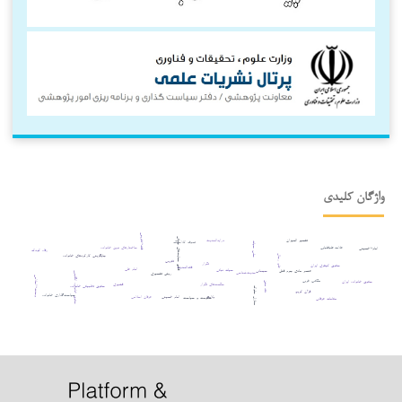
واژگان کلیدی
فقه¬تقریبی
قطع حمایت‌های حیاتی
تفسیر المیزان
درایه‌الحدیث
تصوف کلاسیک
سلب حیات
علامه طباطبایی
ساختارهای نوین خانواده
امام¬خمینی
رفاه کودک
جایگزینی کارکردهای خانواده
علم رجال
تقریب
تکرار
حقوق کیفری ایران
فقه‌الحدیث
امام علی
حیات نباتی
عنصر مادی جرم قتل
سبحانی
حدیث‌شناسی
روش تفسیری
حقوق خانواده انگلیس
وحدت¬اسلامی
مکاتب غربی
حقوق خانواده ایران
نقد متن
حکمت‌های تکرار
قشیری
حقوق تطبیقی خانواده
منازل سلوک
قرآن کریم
سیاست‌گذاری خانواده
ولایت
امام خمینی
عرفان اسلامی
حکومت و سیاست
مقامات عرفانی