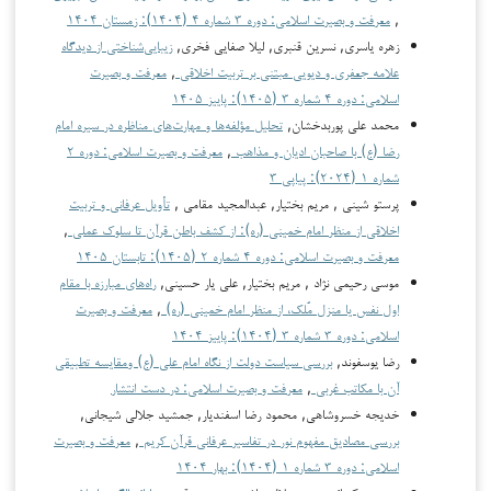
,
معرفت و بصیرت اسلامی: دوره ۳ شماره ۴ (۱۴۰۴): زمستان ۱۴۰۴
زهره یاسری, نسرین قنبری, لیلا صفایی فخری,
زیبایی‌شناختی از دیدگاه
علامه جعفری و دیویی مبتنی بر تربیت اخلاقی
,
معرفت و بصیرت
اسلامی: دوره ۴ شماره ۳ (۱۴۰۵): پاییز ۱۴۰۵
محمد علی پوربدخشان,
تحلیل مؤلفه‌ها و مهارت‌های مناظره در سیره امام
رضا (ع) با صاحبان ادیان و مذاهب
,
معرفت و بصیرت اسلامی: دوره ۲
شماره ۱ (۲۰۲۴): پیاپی ۳
پرستو شینی , مریم بختیار, عبدالمجید مقامی ,
تأویل عرفانی و تربیت
اخلاقی از منظر امام خمینی (ره): از کشف باطن قرآن تا سلوک عملی
,
معرفت و بصیرت اسلامی: دوره ۴ شماره ۲ (۱۴۰۵): تابستان ۱۴۰۵
موسی رحیمی نژاد , مریم بختیار, علی یار حسینی,
راه‌های مبارزه با مقام
اول نفس یا منزل مُلک، از منظر امام خمینی (ره)
,
معرفت و بصیرت
اسلامی: دوره ۳ شماره ۳ (۱۴۰۴): پاییز ۱۴۰۴
رضا یوسفوند,
بررسی سیاست دولت از نگاه امام علی (ع) ومقایسه تطبیقی
آن با مکاتب غربی
,
معرفت و بصیرت اسلامی: در دست انتشار
خدیجه خسروشاهی, محمود رضا اسفندیار, جمشید جلالی شیجانی,
بررسی مصادیق مفهوم نور در تفاسیر عرفانی قرآن کریم
,
معرفت و بصیرت
اسلامی: دوره ۳ شماره ۱ (۱۴۰۴): بهار ۱۴۰۴