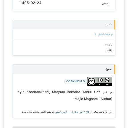
1405-02-24
پذیرش
شماره
در دست انتشار
نوع مقاله
مقالات
مجوز
CC BY-NC 4.0
حق نشر ۲۰۲۵ Leyla Khodabakhshi, Maryam Bakhtiar, Abdul
Majid Maghami (Author)
این اثر تحت مجوز
ارجاع - غیر تجاری ۴.۰ بین‌المللی
کریتیو کامنز منتشر شده است.