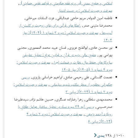
اسلامی و حقوق مدنی (در پرتو فقه حکومتی و قواعد فقهی حمایتی)
,
معرفت و بصیرت اسلامی: در دست انتشار
فاطمه امین الدوله, مریم حاجی عبدالباقی, عزت السادات میرخانی,
محمدرضا متینی صدر,
راهکارهای قرآنی برای بقای زوجیت و کاستن از
آسیب‌ها
,
معرفت و بصیرت اسلامی: دوره ۳ شماره ۱ (۱۴۰۴): بهار
۱۴۰۴
نور محسن هادی, ابوالفتح عزیزی, غسان عبید محمد المعموری, مجتبی
بهرامی پور,
حقوق مالی یتیم در قرآن و قوانین عراق: تحلیل تطبیقی
سازوکارهای حفظ مال، نظارت و ضمانت اجرا
,
معرفت و بصیرت اسلامی:
دوره ۴ شماره ۱ (۱۴۰۵): بهار ۱۴۰۵
عصمت گلستانی, علی رحیمی صادق, ابراهیم خراسانی پاریزی,
بررسی
حکمرانی مطلوب از منظر مکتب شهید سلیمانی
,
معرفت و بصیرت اسلامی:
دوره ۲ شماره ۱ (۲۰۲۴): پیاپی ۳
محمدمهدی سلطانی, زهرا رضازاده عسگری, حسین هاشم نژاد, سیدعلیرضا
صدرحسینی,
بررسی آیه ۳۴ سوره نساء در تحلیل ساختار عوامل طلاق با
رویکرد آینده پژوهی
,
معرفت و بصیرت اسلامی: دوره ۲ شماره ۴
(۲۰۲۴): پیاپی ۶
۱-۱۰ از ۲۴۸
بعدی