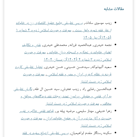
مقالات مشابه
زینب موسوی سادات,
بررسی تطبیقی جامع حقوق اقتصادی زن در خانواده
از نظر فقه شعیه واهل سنت
,
معرفت و بصیرت اسلامی: دوره ۴ شماره ۱
(۱۴۰۵): بهار ۱۴۰۵
نجمه حیدری, عبدالحمید فرزانه, محمدعلی حیدری,
نقش و تکالیف
اعضای خانواده در تحکیم و انسجام بنیان خانواده
,
معرفت و بصیرت
اسلامی: دوره ۳ شماره ۴ (۱۴۰۴): زمستان ۱۴۰۴
سعید آلبوشوکه, سیدحسن حسینی, حسن حیدری,
تحلیل تطبیقی کاربرد
قرینه در نظام کیفری ایران و مصر و فقه اسلامی
,
معرفت و بصیرت
اسلامی: در دست انتشار
عبدالحسین رضایی راد , زینب عجرش, سید حسین ال طه,
نگرش تطبیقی
به آرای فقهی و حقوقی پیرامون تعدد زوجات نقد دیدگاه‌های موافق و
مخالف
,
معرفت و بصیرت اسلامی: در دست انتشار
زهرا حنیفی, مهناز سلیمی, مرضیه پیله ور,
قواعد فقهی حاکم بر تغییر
جنسیت و آثار مترتب بر آن در حقوق خانواده ایران
,
معرفت و بصیرت
اسلامی: در دست انتشار
سکینه رستگار مقدم ابراهیمیان,
بررسی تطبیقی ازدواج سفید در فقه