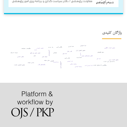
واژگان کلیدی
امام¬خمینی
فقه¬تقریبی
مکاتب غربی
رفاه کودک
حقوق خانواده انگلیس
تفسیر المیزان
حکومت و سیاست
ولایت
حقوق کیفری ایران
حدیث‌شناسی
علم رجال
روش تفسیری
سبحانی
تصوف کلاسیک
عنصر مادی جرم قتل
نقد متن
تقریب
تکرار
قطع حمایت‌های حیاتی
حیات نباتی
عرفان اسلامی
فقه‌الحدیث
قرآن کریم
امام علی
حقوق خانواده ایران
سلب حیات
قشیری
امام خمینی
ساختارهای نوین خانواده
درایه‌الحدیث
علامه طباطبایی
منازل سلوک
مقامات عرفانی
حکمت‌های تکرار
حقوق تطبیقی خانواده
جایگزینی کارکردهای خانواده
امام¬موسی¬صدر
وحدت¬اسلامی