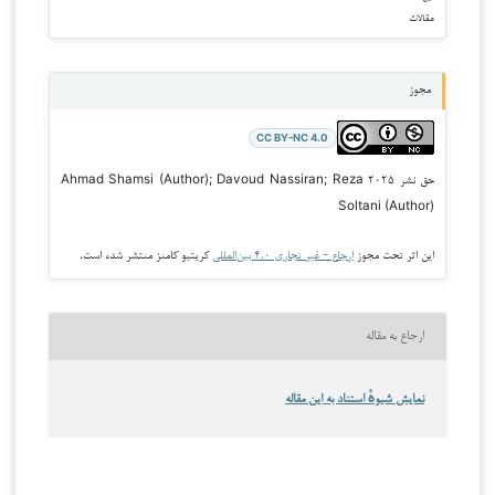
مقالات
مجوز
CC BY-NC 4.0
حق نشر ۲۰۲۵ Ahmad Shamsi (Author); Davoud Nassiran; Reza
Soltani (Author)
این اثر تحت مجوز
ارجاع - غیر تجاری ۴.۰ بین‌المللی
کریتیو کامنز منتشر شده است.
ارجاع به مقاله
نمایش شیوهٔ استناد به این مقاله