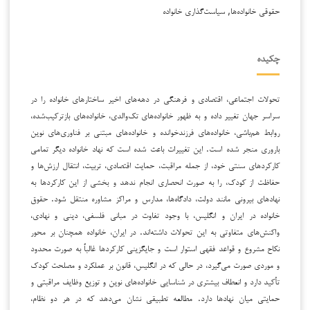
حقوقی خانواده‌ها, سیاست‌گذاری خانواده
چکیده
تحولات اجتماعی، اقتصادی و فرهنگی در دهه‌های اخیر ساختارهای خانواده را در
سراسر جهان تغییر داده و به ظهور خانواده‌های تک‌والدی، خانواده‌های بازترکیب‌شده،
روابط هم‌باشی، خانواده‌های فرزندخوانده و خانواده‌های مبتنی بر فناوری‌های نوین
باروری منجر شده است. این تغییرات باعث شده است که نهاد خانواده دیگر تمامی
کارکردهای سنتی خود، از جمله مراقبت، حمایت اقتصادی، تربیت، انتقال ارزش‌ها و
حفاظت از کودک، را به صورت انحصاری انجام ندهد و بخشی از این کارکردها به
نهادهای بیرونی مانند دولت، دادگاه‌ها، مدارس و مراکز مشاوره منتقل شود. حقوق
خانواده در ایران و انگلیس، با وجود تفاوت در مبانی فلسفی، دینی و نهادی،
واکنش‌های متفاوتی به این تحولات داشته‌اند. در ایران، خانواده همچنان بر محور
نکاح مشروع و قواعد فقهی استوار است و جایگزینی کارکردها غالباً به صورت محدود
و موردی صورت می‌گیرد، در حالی که در انگلیس، قانون بر عملکرد و مصلحت کودک
تأکید دارد و انعطاف بیشتری در شناسایی خانواده‌های نوین و توزیع وظایف مراقبتی و
حمایتی میان نهادها دارد. مطالعه تطبیقی نشان می‌دهد که در هر دو نظام،