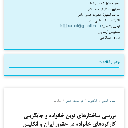
مدیر مسئول:
پیمان کمالوند
سردبیر:
دکتر ابراهیم فلاح
صاحب امتیاز:
انتشارات علمی ماهر
ناشر:
انتشارات علمی ماهر
ایمیل ارتباطی:
ikij.journal@gmail.com
دسترسی آزاد:
بلی
داوری همتا:
بلی
جدول اطلاعات
صفحه اصلی
/
بایگانی‌ها
/
در دست انتشار
/
مقالات
بررسی ساختارهای نوین خانواده و جایگزینی
کارکردهای خانواده در حقوق ایران و انگلیس