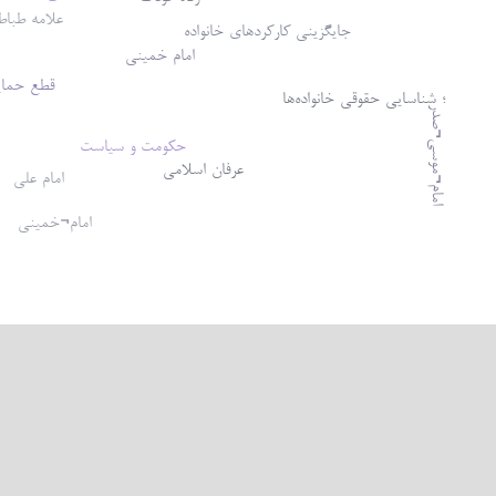
علامه طباط
جایگزینی کارکردهای خانواده
امام خمینی
قطع حمای
؛ شناسایی حقوقی خانواده‌ها
امام¬موسی¬صدر
حکومت و سیاست
عرفان اسلامی
امام علی
امام¬خمینی