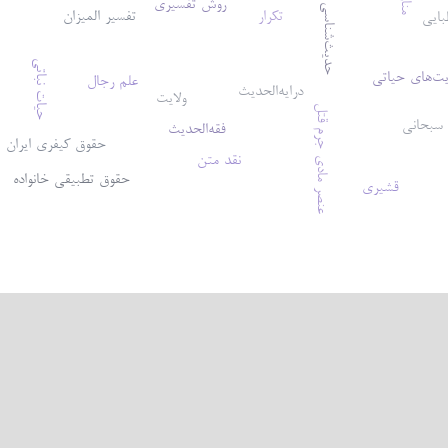
روش تفسیری
حدیث‌شناسی
تکرار
تفسیر المیزان
بایی
حیات نباتی
ت‌های حیاتی
علم رجال
درایه‌الحدیث
ولایت
عنصر مادی جرم قتل
سبحانی
فقه‌الحدیث
حقوق کیفری ایران
نقد متن
حقوق تطبیقی خانواده
قشیری