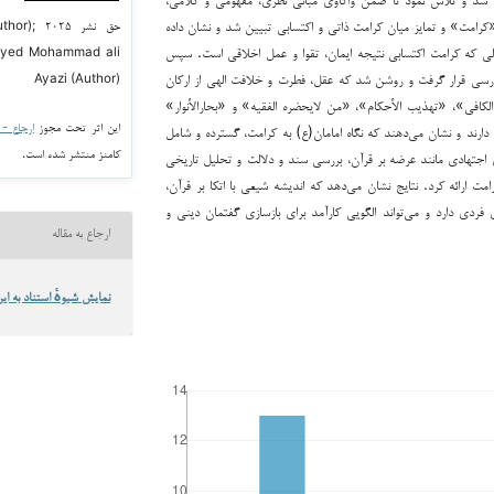
کرامت» و تمایز میان کرامت ذاتی و اکتسابی تبیین شد و نشان داده
حق نشر ۵
لی که کرامت اکتسابی نتیجه ایمان، تقوا و عمل اخلاقی است. سپس
eyed Mohammad ali
بررسی قرار گرفت و روشن شد که عقل، فطرت و خلافت الهی از ارکان
Ayazi (Author)
لکافی»، «تهذیب الأحکام»، «من لایحضره الفقیه» و «بحارالأنوار»
این اثر تحت مجوز
ارجاع - غیر ت
دارند و نشان می‌دهند که نگاه امامان(ع) به کرامت، گسترده و شامل
کامنز منتشر شده است.
 اجتهادی مانند عرضه بر قرآن، بررسی سند و دلالت و تحلیل تاریخی
 ارائه کرد. نتایج نشان می‌دهد که اندیشه شیعی با اتکا بر قرآن،
فردی دارد و می‌تواند الگویی کارآمد برای بازسازی گفتمان دینی و
ارجاع به مقاله
نمایش شیوهٔ استناد به این