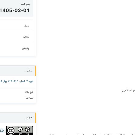
چاپ شده
1405-02-01
ارسال
بازنگری
پذیرش
شماره
دوره ۴ شماره ۱ (۱۴۰۵): بهار ۱۴۰۵
ر اسلامی
نوع مقاله
مقالات
مجوز
4.0
م شد و تلاش نمود تا ضمن واکاوی مبانی نظری، مفهومی و کلامی،