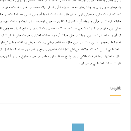
پاسخ‌های درون‌دینی به چالش‌های معاصر درباره شأن انسانی ارائه دهد. در بخش نخست، مفهوم «
شد که کرامت ذاتی، موهبتی الهی و غیرقابل سلب است که با آفرینش انسان همراه است، در حا
جایگاه کرامت در قرآن و پیوند آن با اصول اعتقادی همچون توحید، عدل، نبوت و امامت مورد 
اصلی این مفهوم در اندیشه شیعی هستند. در گام بعد، روایات کلیدی از منابع اصیل همچون «ا
گردآوری و تحلیل شد. این روایات بر حق حیات، آزادی، عدالت، اختیار و حرمت جان انسان تأکید 
تمام ابعاد وجودی انسان است. در عین حال، به ظاهر برخی روایات معارض پرداخته و با روش‌های
ـ اجتماعی تبیین شد که چگونه می‌توان تعارضات ظاهری را رفع و تصویری هماهنگ با اصل کرامت
عقل و اجتهاد پویا ظرفیت بالایی برای پاسخ به نقدهای معاصر در حوزه حقوق بشر و آزادی‌های 
تقویت عدالت اجتماعی فراهم آورد.
دانلودها