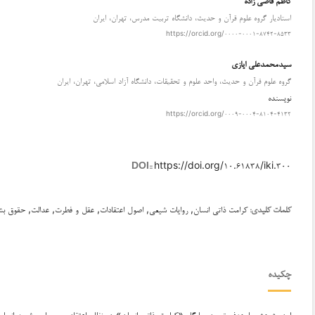
استادیار گروه علوم قرآن و حدیث، دانشگاه تربیت مدرس، تهران، ایران
https://orcid.org/۰۰۰۰-۰۰۰۱-۸۷۴۲-۸۵۳۳
سیدمحمدعلی ایازی
گروه علوم قرآن و حدیث، واحد علوم و تحقیقات، دانشگاه آزاد اسلامی، تهران، ایران
نویسنده
https://orcid.org/۰۰۰۹-۰۰۰۴-۸۱۰۴-۴۱۳۲
https://doi.org/۱۰.۶۱۸۳۸/iki.۳۰۰
DOI::
کرامت ذاتی انسان, روایات شیعی, اصول اعتقادات, عقل و فطرت, عدالت, حقوق بش
کلمات کلیدی:
چکیده
این پژوهش با هدف تبیین جایگاه «کرامت ذاتی انسان» در نظام اعتقادی و روایی شیعه انجا