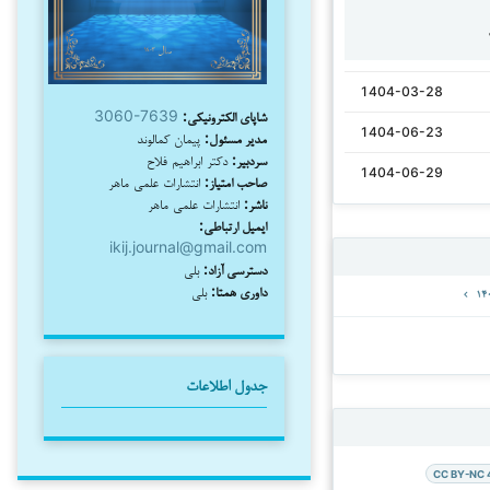
1404-03-28
شاپای الکترونیکی:
3060-7639
1404-06-23
مدیر مسئول:
پیمان کمالوند
سردبیر:
دکتر ابراهیم فلاح
1404-06-29
صاحب امتیاز:
انتشارات علمی ماهر
ناشر:
انتشارات علمی ماهر
ایمیل ارتباطی:
ikij.journal@gmail.com
دسترسی آزاد:
بلی
داوری همتا:
بلی
جدول اطلاعات
CC BY-NC 