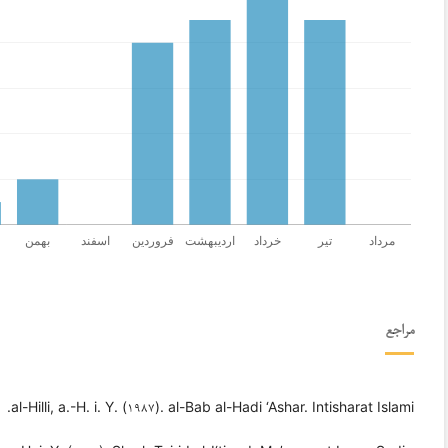
مراجع
al-Hilli, a.-H. i. Y. (۱۹۸۷). al-Bab al-Hadi ‘Ashar. Intisharat Islami.