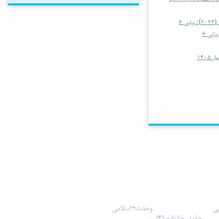
ی
وحدت¬اسلامی
حقوق خانواده انگلیس