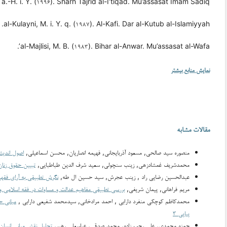
i, a.-H. i. Y. (۱۹۹۶). Sharh Tajrid al-I‘tiqad. Mu’assasat Imam Sadiq.
al-Kulayni, M. i. Y. q. (۱۹۸۷). Al-Kafi. Dar al-Kutub al-Islamiyyah.
al-Majlisi, M. B. (۱۹۸۳). Bihar al-Anwar. Mu’assasat al-Wafa’.
نمایش منابع بیشتر
مقالات مشابه
منصوره سید صالحی, مسعود آذربایجانی, فهیمه انصاریان, محسن اسماعیلی,
اصول اندیش
محمدشریف غمشادزهی, زینب سنچولی, سعید شرف الدین طباطبایی,
تبیین حقوق زنا
عبدالحسین رضایی راد , زینب عجرش, سید حسین ال طه,
نگرش تطبیقی به آرای فقهی
مریم فراهانی, پیمان شریفی,
بررسی تطبیقی مفاهیم عدالت و مساوات در فقه اسلامی و 
محمدکاظم کوچکی منفرد دارابی , احمد مرادخانی, سیدمحمد شفیعی دارابی ,
مبانی ح
پیاپی ۳
حمزه محمدی, علی رجب زاده, محمد صدقی, عباسعلی رهبر,
تحلیل نقش مبانی انسان 