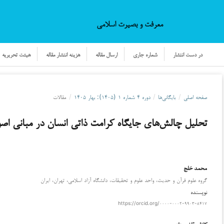
معرفت و بصیرت اسلامی
در دست انتشار
شماره جاری
ارسال مقاله
هزینه انتشار مقاله
هیئت تحریریه
صفحه اصلی
/
بایگانی‌ها
/
دوره ۴ شماره ۱ (۱۴۰۵): بهار ۱۴۰۵
/
مقالات
تحلیل چالش‌های جایگاه کرامت ذاتی انسان در مبانی اصو
محمد خلج
دانلود
گروه علوم قرآن و حدیث، واحد علوم و تحقیقات، دانشگاه آزاد اسلامی، تهران، ایران
نویسنده
https://orcid.org/۰۰۰۰-۰۰۰۲-۹۹۰۳-۸۴۱۷
کاظم قاضی زاده