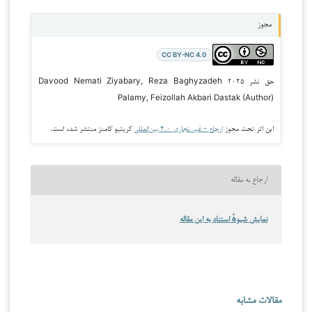
مجوز
CC BY-NC 4.0
حق نشر ۲۰۲۵ Davood Nemati Ziyabary, Reza Baghyzadeh
Palamy, Feizollah Akbari Dastak (Author)
این اثر تحت مجوز
ارجاع - غیر تجاری ۴.۰ بین‌المللی
کریتیو کامنز منتشر شده است.
ارجاع به مقاله
نمایش شیوهٔ استناد به این مقاله
مقالات مشابه