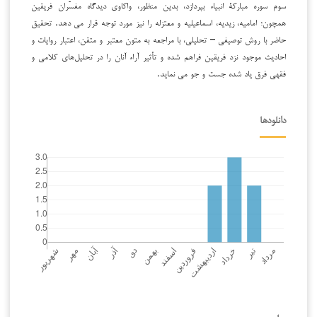
سوم سوره مبارکۀ انبیاء بپردازد، بدین منظور، واکاوی دیدگاه مفسّران فریقین
همچون؛ امامیه، زیدیه، اسماعیلیه و معتزله را نیز مورد توجه قرار می دهد. تحقیق
حاضر با روش توصیفی – تحلیلی، با مراجعه به متون معتبر و متقن، اعتبار روایات و
احادیث موجود نزد فریقین فراهم شده و تأثیر آراء آنان را در تحلیل‌های کلامی و
فقهی فرق یاد شده جست و جو می نماید.
دانلودها