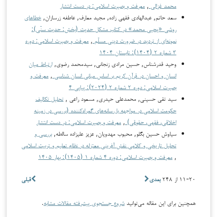
محمد غزالی
,
معرفت و بصیرت اسلامی: در دست انتشار
سعد حاتم, عبدالهادی فقهی ‌زاده, مجيد معارف, عاطفه زرسازان,
خطاهای
روشی «یحیی محمد» در کتاب مشکل حدیث (بخش: حدیث سنّی):
نمونه‌ای از تردید در ضرورت دینی مسلّم
,
معرفت و بصیرت اسلامی: دوره
۳ شماره ۲ (۱۴۰۴): تابستان ۱۴۰۴
وحید قدرشناس, حسین مرادی زنجانی, سیدمحمد رضوی,
ارتباط میان
انسان و احسان در قرآن کریم بر اساس مبانی انسان شناسی
,
معرفت و
بصیرت اسلامی: دوره ۲ شماره ۲ (۲۰۲۴): پیاپی ۴
سید تقی حسینی, محمدعلی حیدری, مسعود راعی ,
تحلیل تکالیف
حکومت اسلامی در مواجهه با رسانه‌های گمراه‌کننده (بررسی در زمینه
اخلاقی، فقهی، حقوقی)
,
معرفت و بصیرت اسلامی: در دست انتشار
سیاوش حسین بگلو, محبوب مهدویان, عزیز علیزاده سالطه,
بررسی و
تحلیل تاریخی و کلامی نقش آفرینی معتزله در نظام تعلیم و تربیت اسلامی
,
معرفت و بصیرت اسلامی: دوره ۴ شماره ۱ (۱۴۰۵): بهار ۱۴۰۵
۱۱-۲۰ از ۲۴۸
بعدی
قبلی
همچنین برای این مقاله می‌توانید
شروع جستجوی پیشرفته مقالات مشابه
.