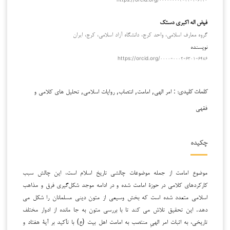
فیض اله اکبری دستک
گروه معارف اسلامی، واحد کرج، دانشگاه آزاد اسلامی، کرج، ایران
نویسنده
https://orcid.org/۰۰۰۰-۰۰۰۲-۶۳۰۱-۶۴۸۶
: امر الهی, امامت, انتصاب, روایات اسلامی, تحلیل های کلامی و
کلمات کلیدی:
فقهی
چکیده
موضوع امامت از جمله موضوعات چالشی تاريخ اسلام است، این چالش سبب
کارکردهای کلامی در حوزۀ امامت شده و در ادامه موجد شكل‌گيري فرق و مذاهب
اسلامي متعدد شده است که بخش وسیعی از متون دینی مسلمانان را شکل می
دهد. این تحقیق تلاش می کند تا با بررسی متون به جا مانده از ادوار مختلف
تاریخی، به اثبات امر الهیِ منتصب به امامت اهل بیت (ع) با تآکید بر آیۀ هفتاد و