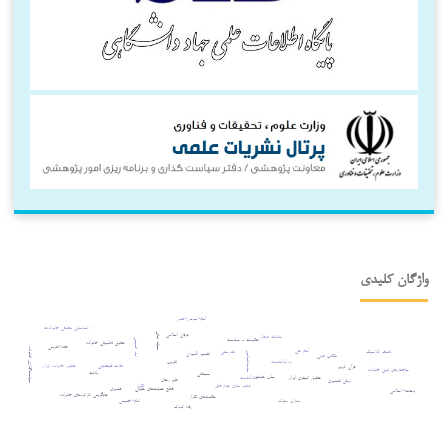
واژگان کلیدی
امام¬موسی¬صدر
؛ شناسایی حقوقی خانواده‌ها
حیات نباتی
عرفان اسلامی
مقامات عرفانی
حکومت و سیاست
امام خمینی
حقوق تطبیقی خانواده
فقه¬تقریبی
سیاست‌گذاری خانواده
امام علی
تصوف کلاسیک
نقد متن
تفسیر المیزان
حدیث‌شناسی
مکاتب غربی
درایه‌الحدیث
تقریب
حقوق خانواده ایران
علامه طباطبایی
قرآن کریم
ساختارهای نوین خانواده
ولایت
سبحانی
سلب حیات
حقوق کیفری ایران
فقه‌الحدیث
علم رجال
روش تفسیری
تکرار
عنصر مادی جرم قتل
قشیری
قطع حمایت‌های حیاتی
وحدت¬اسلامی
جایگزینی کارکردهای خانواده
حکمت‌های تکرار
منازل سلوک
امام¬خمینی
رفاه کودک