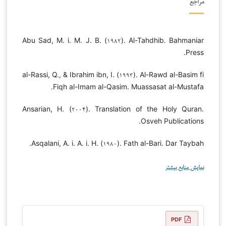
مراجع
Abu Sad, M. i. M. J. B. (۱۹۸۲). Al-Tahdhib. Bahmaniar
Press.
al-Rassi, Q., & Ibrahim ibn, I. (۱۹۹۳). Al-Rawd al-Basim fi
Fiqh al-Imam al-Qasim. Muassasat al-Mustafa.
Ansarian, H. (۲۰۰۴). Translation of the Holy Quran.
Osveh Publications.
Asqalani, A. i. A. i. H. (۱۹۸۰). Fath al-Bari. Dar Taybah.
نمایش منابع بیشتر
PDF