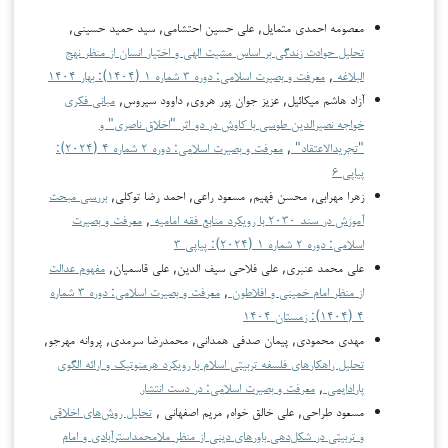
معصومه احمدی متمایل, علی حسین احتشامی, سید حمید حسینی,
تحلیل حوادث زندگی بر اساس مشیت الهی و اختیار انسان از منظر نهج
البلاغه
,
معرفت و بصیرت اسلامی: دوره ۳ شماره ۱ (۱۴۰۴): بهار ۱۴۰۴
آزاد هاشم میکائیل, عزیز جوان پور هروی, داوود سیروس,
مبانی فکری
خواجه نصیرالدین طوسی با کاوش در دو اثر "اخلاق ناصری" و
"تجریدالاعتقاد"
,
معرفت و بصیرت اسلامی: دوره ۲ شماره ۴ (۲۰۲۴):
پیاپی ۶
زهرا مهرابی, محسن فهیم, مسعود راعی, احمد رضا توکلی,
بررسی مبحث
آموزش در سند ۲۰۳۰ با رویکرد منابع فقه امامیه
,
معرفت و بصیرت
اسلامی: دوره ۲ شماره ۱ (۲۰۲۴): پیاپی ۳
علی محمد عنبری, علی فلاحی سیف الدین, علی قاسمیان,
مفهوم عدالت
از منظر امام خمینی و افلاطون
,
معرفت و بصیرت اسلامی: دوره ۳ شماره
۴ (۱۴۰۴): زمستان ۱۴۰۴
مهدی محمودی, پیمان صدفی همدانی, محمدرضا سرمدی, پروانه مهرجو,
تحلیل راهکارهای فلسفه تربیتی اسلام با رویکرد هرمنوتیک و ارائه الگوی
پارادایمی
,
معرفت و بصیرت اسلامی: در دست انتشار
مسعود طراحی, علی خالق خواه, مریم اصفهانی ,
تحلیل روش‌های اخلاقی
و تربیتی در شکل‌دهی باورهای دینی از منظر ملامحمداسترآبادی و امام