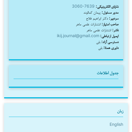
شاپای الکترونیکی:
3060-7639
مدیر مسئول:
پیمان کمالوند
سردبیر:
دکتر ابراهیم فلاح
صاحب امتیاز:
انتشارات علمی ماهر
ناشر:
انتشارات علمی ماهر
ایمیل ارتباطی:
ikij.journal@gmail.com
دسترسی آزاد:
بلی
داوری همتا:
بلی
جدول اطلاعات
زبان
English