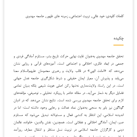
خود عالی, تربیت اجتماعی, زمینه های ظهور, جامعه مهدوی
کلمات کلیدی:
چکیده
تحقق جامعه مهدوی به‌عنوان غایت نهایی حرکت تاریخ بشر، مستلزم آمادگی فردی و
جمعی در ابعاد فکری، اخلاقی و اجتماعی است. آموزه‌های قرآنی و روایی نشان
می‌دهد که «امانت الهی» در قالب ولایت و رهبری معصومان علیهم‌السلام معنا
می‌یابد و پذیرش آن، معیار ایمان حقیقی و شرط شکل‌گیری جامعه عدل جهانی
است. در این راستا، ولایت‌مداری نه‌تنها رکن اصلی هویت شیعی بلکه بنیان تمامی
فضایل دیگر به شمار می‌آید. در مقاله حاضر با رویکرد تحلیلی ـ توصیفی، مؤلفه‌های
لازم برای تحقق جامعه مهدوی بررسی شده است. نتایج نشان می‌دهد که در ادیان
گوناگون نیز باور به منجی به‌عنوان نماد عدالت و رهایی وجود داشته است؛ اما در
اندیشه اسلامی، این انتظار به کنشی فعال و مسئولانه تبدیل می‌شود که مستلزم
صبر، ایمان، آمادگی اخلاقی و عقلانی است. همچنین، نقش والدین، خانواده، عالمان
دینی و کارگزاران جامعه اسلامی در تربیت نسل منتظر و انتقال معارف روزآمد
اسلامی برجسته شده است. ویژگی‌هایی همچون ایمان حقیقی، ساده‌زیستی، صبر،