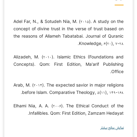
Adel Far, N., & Sotudeh Nia, M. (۲۰۱۵). A study on the
concept of divine trust in the verse of trust based on
the reasons of Allameh Tabatabai. Journal of Quranic
Knowledge, ۶(۲۰), ۷-۲۸.
Alizadeh, M. (۲۰۱۰). Islamic Ethics (Foundations and
Concepts). Qom: First Edition, Ma'arif Publishing
Office.
Arab, M. (۲۰۱۴). The expected savior in major religions
before Islam. Comparative Theology, ۵(۱۱), ۱۴۹-۱۶۸.
Elhami Nia, A. A. (۲۰۰۶). The Ethical Conduct of the
Infallibles. Qom: First Edition, Zamzam Hedayat.
نمایش منابع بیشتر