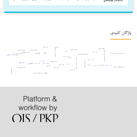
واژگان کلیدی
قشیری
رفاه کودک
حکومت و سیاست
فقه¬تقریبی
تفسیر المیزان
عرفان اسلامی
وحدت¬اسلامی
ساختارهای نوین خانواده
تکرار
قرآن کریم
علامه طباطبایی
سبحانی
فقه‌الحدیث
؛ شناسایی حقوقی خانواده‌ها
حقوق خانواده ایران
حقوق کیفری ایران
حقوق خانواده انگلیس
سلب حیات
تقریب
قطع حمایت‌های حیاتی
منازل سلوک
حکمت‌های تکرار
حیات نباتی
حدیث‌شناسی
امام خمینی
عنصر مادی جرم قتل
مقامات عرفانی
مکاتب غربی
امام علی
علم رجال
ولایت
حقوق تطبیقی خانواده
نقد متن
تصوف کلاسیک
سیاست‌گذاری خانواده
درایه‌الحدیث
امام¬موسی¬صدر
امام¬خمینی
روش تفسیری
جایگزینی کارکردهای خانواده