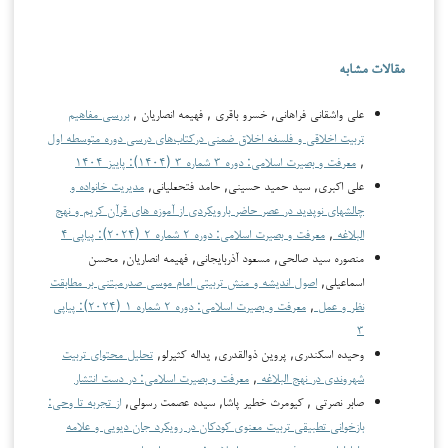
مقالات مشابه
علی واشقانی فراهانی, خسرو باقری , فهیمه انصاریان ,
بررسی مفاهیم
تربیت اخلاقی و فلسفه اخلاق ضمنی درکتاب‌های درسی دوره متوسطه اول
,
معرفت و بصیرت اسلامی: دوره ۳ شماره ۳ (۱۴۰۴): پاییز ۱۴۰۴
علی اکبری, سید حمید حسینی, حامد فتحعلیانی,
مدیریت خانواده و
چالش­های نوپدید در عصر حاضر بارویکردی از آموزه های قرآن کریم و نهج
البلاغه
,
معرفت و بصیرت اسلامی: دوره ۲ شماره ۲ (۲۰۲۴): پیاپی ۴
منصوره سید صالحی, مسعود آذربایجانی, فهیمه انصاریان, محسن
اسماعیلی,
اصول اندیشه و منش تربیتی امام موسی صدرمبتنی بر مطابقت
نظر و عمل
,
معرفت و بصیرت اسلامی: دوره ۲ شماره ۱ (۲۰۲۴): پیاپی
۳
وحیده اسکندری, پروین ذوالقدری, یداله کثیرلو,
تحلیل محتوای تربیت
شهروندی در نهج البلاغه
,
معرفت و بصیرت اسلامی: در دست انتشار
صابر نصرتی , کیومرث خطیر پاشا, سیده عصمت رسولی,
از تجربه تا وحی:
بازخوانی تطبیقی تربیت معنوی کودکان در رویکرد جان دیویی و علامه